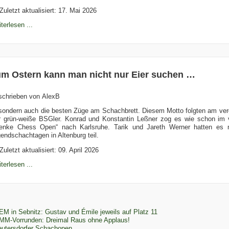
Zuletzt aktualisiert: 17. Mai 2026
terlesen ...
m Ostern kann man nicht nur Eier suchen …
schrieben von
AlexB
ondern auch die besten Züge am Schachbrett. Diesem Motto folgten am v
r grün-weiße BSGler. Konrad und Konstantin Leßner zog es wie schon im
enke Chess Open“ nach Karlsruhe. Tarik und Jareth Werner hatten es 
endschachtagen in Altenburg teil.
Zuletzt aktualisiert: 09. April 2026
terlesen ...
EM in Sebnitz: Gustav und Émile jeweils auf Platz 11
MM-Vorrunden: Dreimal Raus ohne Applaus!
eutersdorfer Schachopen