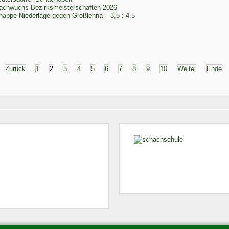
achwuchs-Bezirksmeisterschaften 2026
nappe Niederlage gegen Großlehna – 3,5 : 4,5
Zurück
1
2
3
4
5
6
7
8
9
10
Weiter
Ende