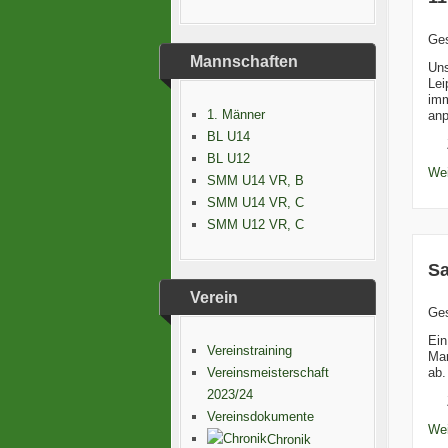
Ge
Mannschaften
Uns
Lei
imm
1. Männer
anp
BL U14
BL U12
Wei
SMM U14 VR, B
SMM U14 VR, C
SMM U12 VR, C
Sa
Verein
Ge
Ein
Vereinstraining
Mar
ab.
Vereinsmeisterschaft
2023/24
Vereinsdokumente
Wei
Chronik