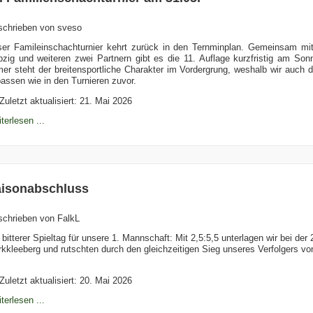
schrieben von
sveso
er Famileinschachturnier kehrt zurück in den Ternminplan. Gemeinsam mi
pzig und weiteren zwei Partnern gibt es die 11. Auflage kurzfristig am So
er steht der breitensportliche Charakter im Vordergrung, weshalb wir auch
assen wie in den Turnieren zuvor.
Zuletzt aktualisiert: 21. Mai 2026
terlesen ...
isonabschluss
schrieben von
FalkL
 bitterer Spieltag für unsere 1. Mannschaft: Mit 2,5:5,5 unterlagen wir bei de
kkleeberg und rutschten durch den gleichzeitigen Sieg unseres Verfolgers vo
Zuletzt aktualisiert: 20. Mai 2026
terlesen ...