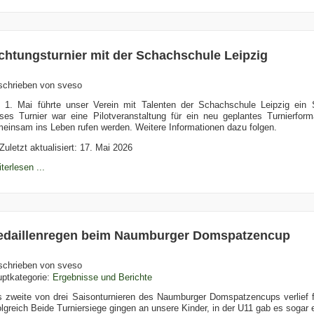
chtungsturnier mit der Schachschule Leipzig
schrieben von
sveso
1. Mai führte unser Verein mit Talenten der Schachschule Leipzig ein S
ses Turnier war eine Pilotveranstaltung für ein neu geplantes Turnierform
einsam ins Leben rufen werden. Weitere Informationen dazu folgen.
Zuletzt aktualisiert: 17. Mai 2026
terlesen ...
daillenregen beim Naumburger Domspatzencup
schrieben von
sveso
ptkategorie:
Ergebnisse und Berichte
 zweite von drei Saisonturnieren des Naumburger Domspatzencups verlief f
olgreich Beide Turniersiege gingen an unsere Kinder, in der U11 gab es sogar 