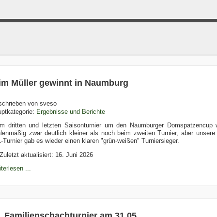
im Müller gewinnt in Naumburg
schrieben von
sveso
ptkategorie:
Ergebnisse und Berichte
m dritten und letzten Saisonturnier um den Naumburger Domspatzencup w
lenmäßig zwar deutlich kleiner als noch beim zweiten Turnier, aber unsere
-Turnier gab es wieder einen klaren "grün-weißen" Turniersieger.
Zuletzt aktualisiert: 16. Juni 2026
terlesen ...
. Familienschachturnier am 31.05.