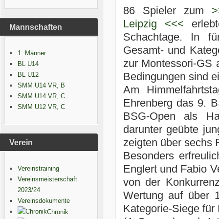
86 Spieler zum
>
Leipzig <<<
erlebt
Mannschaften
Schachtage. In fü
Gesamt- und Katego
1. Männer
zur Montessori-GS a
BL U14
Bedingungen sind ei
BL U12
SMM U14 VR, B
Am Himmelfahrtsta
SMM U14 VR, C
Ehrenberg das 9. B
SMM U12 VR, C
BSG-Open als Hau
darunter geübte jun
zeigten über sechs 
Verein
Besonders erfreuli
Englert und Fabio Ve
Vereinstraining
Vereinsmeisterschaft
von der Konkurren
2023/24
Wertung auf über 1
Vereinsdokumente
Kategorie-Siege für
Chronik