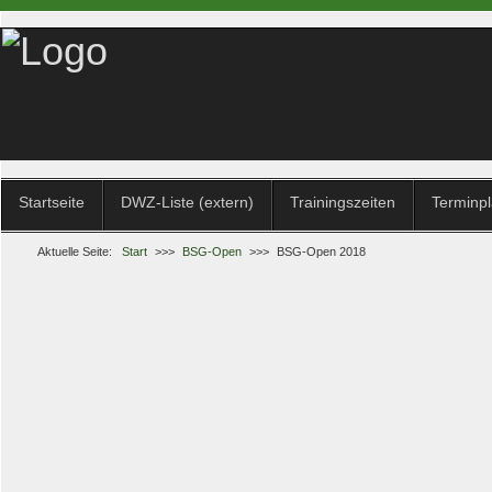
Startseite
DWZ-Liste (extern)
Trainingszeiten
Terminp
Aktuelle Seite:
Start
>>>
BSG-Open
>>>
BSG-Open 2018