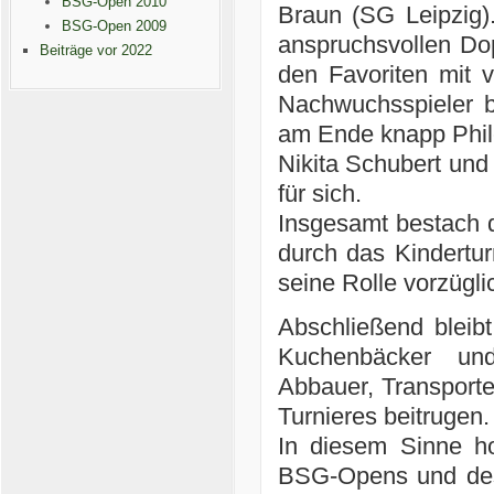
BSG-Open 2010
Braun (SG Leipzig).
BSG-Open 2009
anspruchsvollen Do
Beiträge vor 2022
den Favoriten mit 
Nachwuchsspieler 
am Ende knapp Phile
Nikita Schubert und
für sich.
Insgesamt bestach d
durch das Kinderturn
seine Rolle vorzügli
Abschließend bleibt
Kuchenbäcker und
Abbauer, Transporte
Turnieres beitrugen.
In diesem Sinne ho
BSG-Opens und de