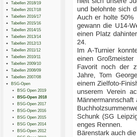
hielt sich unsere J
Tabellen 2018/19
und belohnte sich d
Tabellen 2017/18
Auch er holte 50% 
Tabellen 2016/17
Tabellen 2015/16
gewann die U14-Wer
Tabellen 2014/15
einen Platz dahinte
Tabellen 2013/14
24.
Tabellen 2012/13
Im A-Turnier konnte
Tabellen 2011/12
Tabellen 2010/11
einen Großmeister
Tabellen 2009/10
Favorit noch der 
Tabellen 2008/09
Jahre, Tom George
Tabellen 2007/08
einem Zielfoto-Finis
BSG-Open
unserem Verein a
BSG Open 2019
BSG-Open 2018
Männermannschaft ak
BSG-Open 2017
Buchholzsummenwe
BSG-Open 2016
Schunk (SG Leipzi
BSG Open 2015
enges Rennen.
BSG Open 2014
BSG-Open 2012
Bärenstark auch die