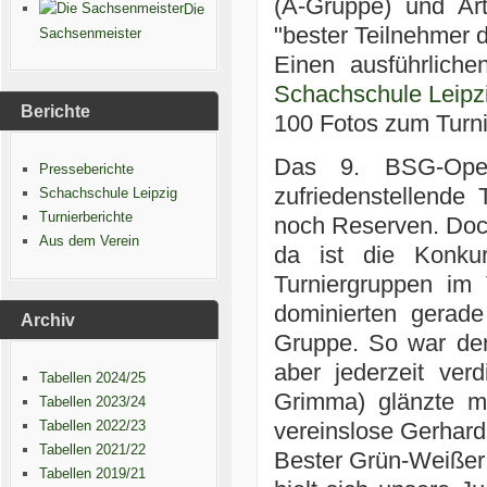
(A-Gruppe) und Ar
Die
"bester Teilnehmer 
Sachsenmeister
Einen ausführlich
Schachschule Leipz
Berichte
100 Fotos zum Turni
Das 9. BSG-Open
Presseberichte
zufriedenstellende 
Schachschule Leipzig
Turnierberichte
noch Reserven. Doch 
Aus dem Verein
da ist die Konku
Turniergruppen im 
dominierten gerade
Archiv
Gruppe. So war der
aber jederzeit ver
Tabellen 2024/25
Grimma) glänzte mit
Tabellen 2023/24
Tabellen 2022/23
vereinslose Gerhard 
Tabellen 2021/22
Bester Grün-Weißer 
Tabellen 2019/21