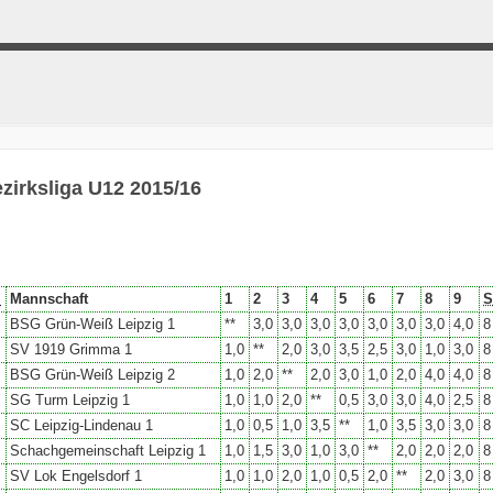
zirksliga U12 2015/16
.
Mannschaft
1
2
3
4
5
6
7
8
9
S
BSG Grün-Weiß Leipzig 1
**
3,0
3,0
3,0
3,0
3,0
3,0
3,0
4,0
8
SV 1919 Grimma 1
1,0
**
2,0
3,0
3,5
2,5
3,0
1,0
3,0
8
BSG Grün-Weiß Leipzig 2
1,0
2,0
**
2,0
3,0
1,0
2,0
4,0
4,0
8
SG Turm Leipzig 1
1,0
1,0
2,0
**
0,5
3,0
3,0
4,0
2,5
8
SC Leipzig-Lindenau 1
1,0
0,5
1,0
3,5
**
1,0
3,5
3,0
3,0
8
Schachgemeinschaft Leipzig 1
1,0
1,5
3,0
1,0
3,0
**
2,0
2,0
2,0
8
SV Lok Engelsdorf 1
1,0
1,0
2,0
1,0
0,5
2,0
**
2,0
3,0
8