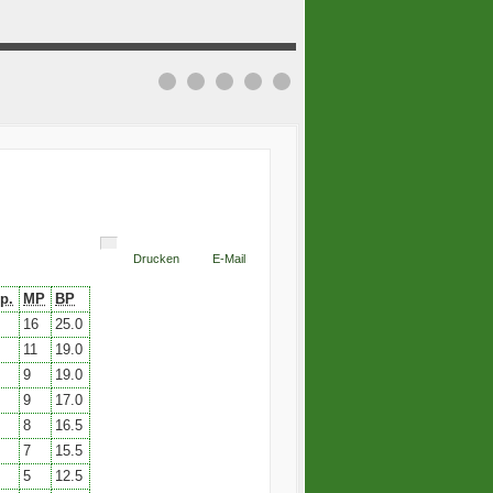
Drucken
E-Mail
p.
MP
BP
16
25.0
11
19.0
9
19.0
9
17.0
8
16.5
7
15.5
5
12.5