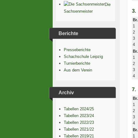
Die
3.
Sachsenmeister
Br.
1
2
Berichte
3
4
Presseberichte
Br.
Schachschule Leipzig
1
Turnierberichte
2
3
Aus dem Verein
4
7.
Archiv
Br.
1
Tabellen 2024/25
2
Tabellen 2023/24
3
Tabellen 2022/23
4
Tabellen 2021/22
Br.
1
Tabellen 2019/21