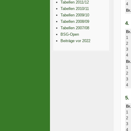
Tabellen 2011/12
4
Tabellen 2010/11
Br.
Tabellen 2009/10
Tabellen 2008/09
4.
Tabellen 2007/08
Br.
BSG-Open
1
Beiträge vor 2022
2
3
4
Br.
1
2
3
4
5.
Br.
1
2
3
4