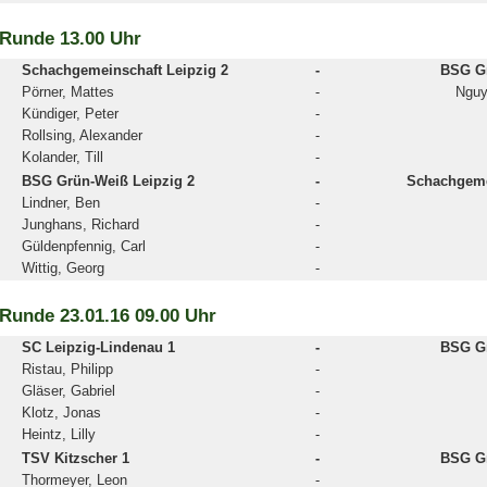
 Runde 13.00 Uhr
Schachgemeinschaft Leipzig 2
-
BSG Gr
Pörner, Mattes
-
Nguy
Kündiger, Peter
-
Rollsing, Alexander
-
Kolander, Till
-
BSG Grün-Weiß Leipzig 2
-
Schachgeme
Lindner, Ben
-
Junghans, Richard
-
Güldenpfennig, Carl
-
Wittig, Georg
-
 Runde 23.01.16 09.00 Uhr
SC Leipzig-Lindenau 1
-
BSG Gr
Ristau, Philipp
-
Gläser, Gabriel
-
Klotz, Jonas
-
Heintz, Lilly
-
TSV Kitzscher 1
-
BSG Gr
Thormeyer, Leon
-