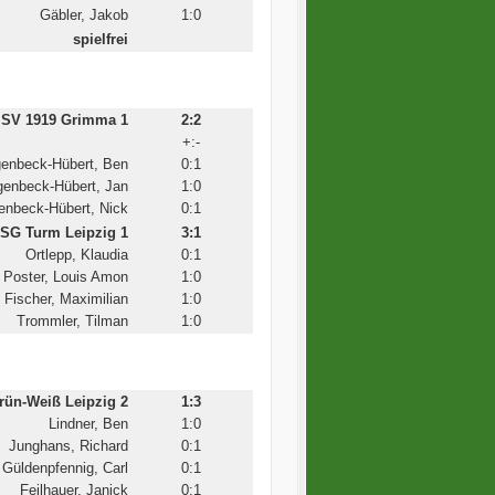
Gäbler, Jakob
1:0
spielfrei
SV 1919 Grimma 1
2:2
+:-
enbeck-Hübert, Ben
0:1
enbeck-Hübert, Jan
1:0
enbeck-Hübert, Nick
0:1
SG Turm Leipzig 1
3:1
Ortlepp, Klaudia
0:1
Poster, Louis Amon
1:0
Fischer, Maximilian
1:0
Trommler, Tilman
1:0
ün-Weiß Leipzig 2
1:3
Lindner, Ben
1:0
Junghans, Richard
0:1
Güldenpfennig, Carl
0:1
Feilhauer, Janick
0:1