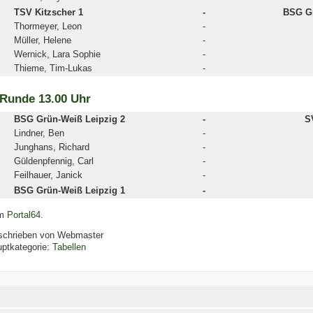
TSV Kitzscher 1
-
BSG Gr
Thormeyer, Leon
-
Müller, Helene
-
Wernick, Lara Sophie
-
Thieme, Tim-Lukas
-
 Runde 13.00 Uhr
BSG Grün-Weiß Leipzig 2
-
S
Lindner, Ben
-
Junghans, Richard
-
Güldenpfennig, Carl
-
Feilhauer, Janick
-
BSG Grün-Weiß Leipzig 1
-
m
Portal64
.
schrieben von
Webmaster
ptkategorie:
Tabellen