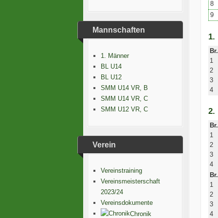
8
9
Mannschaften
1.
Br.
1. Männer
1
BL U14
2
BL U12
3
SMM U14 VR, B
4
SMM U14 VR, C
SMM U12 VR, C
2.
Br.
1
Verein
2
3
4
Vereinstraining
Br.
Vereinsmeisterschaft
1
2023/24
2
Vereinsdokumente
3
Chronik
4