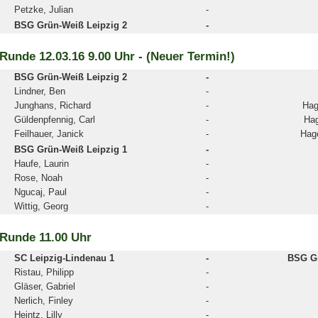
Petzke, Julian
-
BSG Grün-Weiß Leipzig 2
-
 Runde 12.03.16 9.00 Uhr - (Neuer Termin!)
BSG Grün-Weiß Leipzig 2
-
Lindner, Ben
-
Junghans, Richard
-
Hag
Güldenpfennig, Carl
-
Hag
Feilhauer, Janick
-
Hag
BSG Grün-Weiß Leipzig 1
-
Haufe, Laurin
-
Rose, Noah
-
Ngucaj, Paul
-
Wittig, Georg
-
 Runde 11.00 Uhr
SC Leipzig-Lindenau 1
-
BSG Gr
Ristau, Philipp
-
Gläser, Gabriel
-
Nerlich, Finley
-
Heintz, Lilly
-