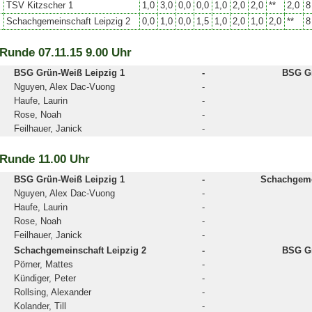
TSV Kitzscher 1
1,0
3,0
0,0
0,0
1,0
2,0
2,0
**
2,0
8
Schachgemeinschaft Leipzig 2
0,0
1,0
0,0
1,5
1,0
2,0
1,0
2,0
**
8
 Runde 07.11.15 9.00 Uhr
BSG Grün-Weiß Leipzig 1
-
BSG Gr
Nguyen, Alex Dac-Vuong
-
Haufe, Laurin
-
Rose, Noah
-
Feilhauer, Janick
-
 Runde 11.00 Uhr
BSG Grün-Weiß Leipzig 1
-
Schachgeme
Nguyen, Alex Dac-Vuong
-
Haufe, Laurin
-
Rose, Noah
-
Feilhauer, Janick
-
Schachgemeinschaft Leipzig 2
-
BSG Gr
Pörner, Mattes
-
Kündiger, Peter
-
Rollsing, Alexander
-
Kolander, Till
-