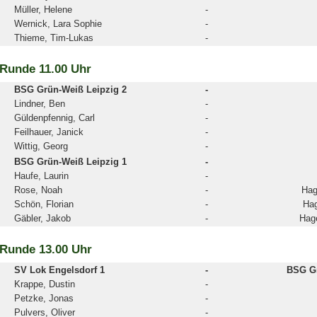
Müller, Helene
-
Wernick, Lara Sophie
-
Thieme, Tim-Lukas
-
 Runde 11.00 Uhr
BSG Grün-Weiß Leipzig 2
-
Lindner, Ben
-
Güldenpfennig, Carl
-
Feilhauer, Janick
-
Wittig, Georg
-
BSG Grün-Weiß Leipzig 1
-
Haufe, Laurin
-
Rose, Noah
-
Hag
Schön, Florian
-
Hag
Gäbler, Jakob
-
Hag
 Runde 13.00 Uhr
SV Lok Engelsdorf 1
-
BSG Gr
Krappe, Dustin
-
Petzke, Jonas
-
Pulvers, Oliver
-