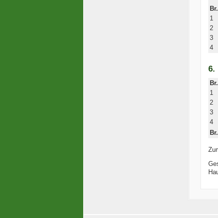
Br.
1
2
3
4
6.
Br.
1
2
3
4
Br.
Zu
Ge
Hau