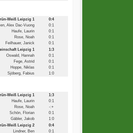
ün-Weiß Leipzig 1
0:4
en, Alex Dac-Vuong
0:1
Haufe, Laurin
0:1
Rose, Noah
0:1
Feilhauer, Janick
0:1
inschaft Leipzig 1
1:3
Oswald, Hannah
0:1
Fege, Astrid
0:1
Hoppe, Niklas
0:1
Sjöberg, Fabius
1:0
ün-Weiß Leipzig 1
1:3
Haufe, Laurin
0:1
Rose, Noah
-:+
Schön, Florian
0:1
Gäbler, Jakob
1:0
ün-Weiß Leipzig 2
0:4
Lindner, Ben
0:1