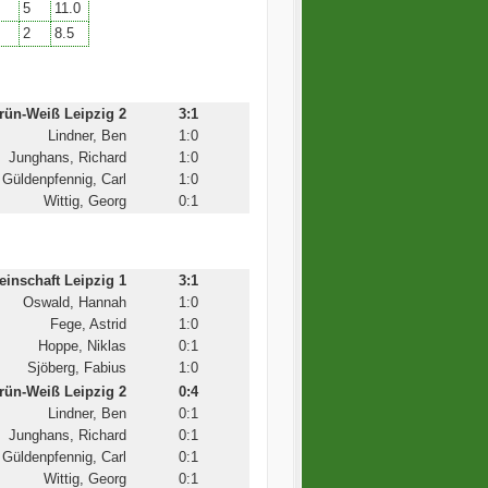
5
11.0
2
8.5
ün-Weiß Leipzig 2
3:1
Lindner, Ben
1:0
Junghans, Richard
1:0
Güldenpfennig, Carl
1:0
Wittig, Georg
0:1
inschaft Leipzig 1
3:1
Oswald, Hannah
1:0
Fege, Astrid
1:0
Hoppe, Niklas
0:1
Sjöberg, Fabius
1:0
ün-Weiß Leipzig 2
0:4
Lindner, Ben
0:1
Junghans, Richard
0:1
Güldenpfennig, Carl
0:1
Wittig, Georg
0:1