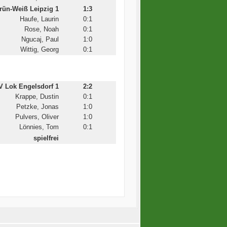
ün-Weiß Leipzig 1
1:3
Haufe, Laurin
0:1
Rose, Noah
0:1
Ngucaj, Paul
1:0
Wittig, Georg
0:1
V Lok Engelsdorf 1
2:2
Krappe, Dustin
0:1
Petzke, Jonas
1:0
Pulvers, Oliver
1:0
Lönnies, Tom
0:1
spielfrei