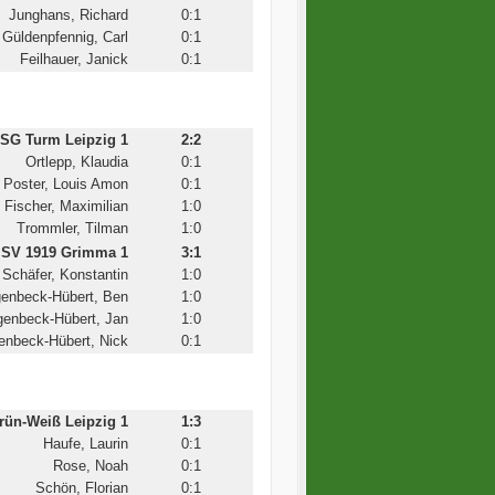
Junghans, Richard
0:1
Güldenpfennig, Carl
0:1
Feilhauer, Janick
0:1
SG Turm Leipzig 1
2:2
Ortlepp, Klaudia
0:1
Poster, Louis Amon
0:1
Fischer, Maximilian
1:0
Trommler, Tilman
1:0
SV 1919 Grimma 1
3:1
Schäfer, Konstantin
1:0
enbeck-Hübert, Ben
1:0
enbeck-Hübert, Jan
1:0
enbeck-Hübert, Nick
0:1
ün-Weiß Leipzig 1
1:3
Haufe, Laurin
0:1
Rose, Noah
0:1
Schön, Florian
0:1