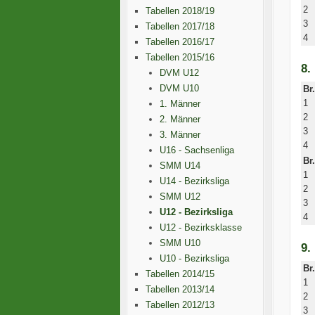
2
Tabellen 2018/19
3
Tabellen 2017/18
4
Tabellen 2016/17
Tabellen 2015/16
8.
DVM U12
DVM U10
Br.
1
1. Männer
2
2. Männer
3
3. Männer
4
U16 - Sachsenliga
Br.
SMM U14
1
U14 - Bezirksliga
2
SMM U12
3
U12 - Bezirksliga
4
U12 - Bezirksklasse
SMM U10
9.
U10 - Bezirksliga
Br.
Tabellen 2014/15
1
Tabellen 2013/14
2
Tabellen 2012/13
3