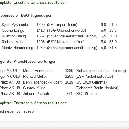
pletter Endstand auf chess-results.com
gebnisse 5. BSG-Jugendopen
Kyrill Pysarenko
1299
(SV Empor Berlin)
6,0
31,5
Cecilia Lange
1418
(TSG Oberschönweide)
6,0
29,5
Ruiming Wang
1337
(Schachgemeinschaft Leipzig)
5,5
30,0
Richard Müller
1203
(ESV Nickelhütte Aue)
5,0
33,0
Moritz Hemmerling
1239
(Schachgemeinschaft Leipzig)
5,0
31,5
ger der Altersklassenwertungen
eger AK U12
Moritz Hemmerling
1239
(Schachgemeinschaft Leipzig)
eger AK U10
Richard Müller
1203
(ESV Nickelhütte Aue)
 Platz AK U8
Ben Hagenbeck-Hübert
1019
(SV 1919 Grimma)
 Platz AK U8
Gustav Klühs
(Schachfr. Berlin-Nordost)
 Platz AK U8
Johann Pietsch
814
(SG Döllnitz)
pletter Endstand auf chess-results.com
schrieben von
sveso