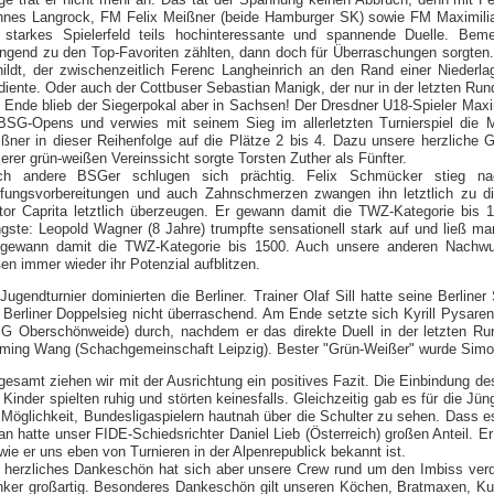
nes Langrock, FM Felix Meißner (beide Hamburger SK) sowie FM Maximilia
 starkes Spielerfeld teils hochinteressante und spannende Duelle. Beme
ngend zu den Top-Favoriten zählten, dann doch für Überraschungen sorgten
ildt, der zwischenzeitlich Ferenc Langheinrich an den Rand einer Niederl
diente. Oder auch der Cottbuser Sebastian Manigk, der nur in der letzten Run
Ende blieb der Siegerpokal aber in Sachsen! Der Dresdner U18-Spieler Maxim
BSG-Opens und verwies mit seinem Sieg im allerletzten Turnierspiel die M
ßner in dieser Reihenfolge auf die Plätze 2 bis 4. Dazu unsere herzliche G
erer grün-weißen Vereinssicht sorgte Torsten Zuther als Fünfter.
ch andere BSGer schlugen sich prächtig. Felix Schmücker stieg n
fungsvorbereitungen und auch Zahnschmerzen zwangen ihn letztlich zu di
tor Caprita letztlich überzeugen. Er gewann damit die TWZ-Kategorie bis 
gste: Leopold Wagner (8 Jahre) trumpfte sensationell stark auf und ließ m
gewann damit die TWZ-Kategorie bis 1500. Auch unsere anderen Nachwuch
ßen immer wieder ihr Potenzial aufblitzen.
Jugendturnier dominierten die Berliner. Trainer Olaf Sill hatte seine Berline
 Berliner Doppelsieg nicht überraschend. Am Ende setzte sich Kyrill Pysare
G Oberschönweide) durch, nachdem er das direkte Duell in der letzten Run
ming Wang (Schachgemeinschaft Leipzig). Bester "Grün-Weißer" wurde Simo
gesamt ziehen wir mit der Ausrichtung ein positives Fazit. Die Einbindung d
 Kinder spielten ruhig und störten keinesfalls. Gleichzeitig gab es für die J
 Möglichkeit, Bundesligaspielern hautnah über die Schulter zu sehen. Dass es 
an hatte unser FIDE-Schiedsrichter Daniel Lieb (Österreich) großen Anteil. Er 
wie er uns eben von Turnieren in der Alpenrepublick bekannt ist.
 herzliches Dankeschön hat sich aber unsere Crew rund um den Imbiss verdie
ker großartig. Besonderes Dankeschön gilt unseren Köchen, Bratmaxen, Ku