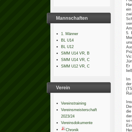
Han
ein
zwi
Mannschaften
Sch
ver
Am 
5. 
1. Männer
Mei
BL U14
uns
BL U12
Au
Prü
SMM U14 VR, B
Vic
SMM U14 VR, C
Jün
Er 
SMM U12 VR, C
lie
Im 
der
Verein
(TS
Rui
Ins
Vereinstraining
Die
Vereinsmeisterschaft
die
dar
2023/24
so 
Vereinsdokumente
Ein
Chronik
Hen