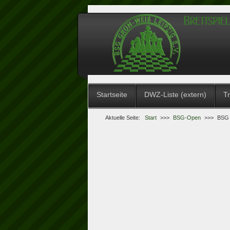
Startseite
DWZ-Liste (extern)
Tr
Aktuelle Seite:
Start
>>>
BSG-Open
>>>
BSG 