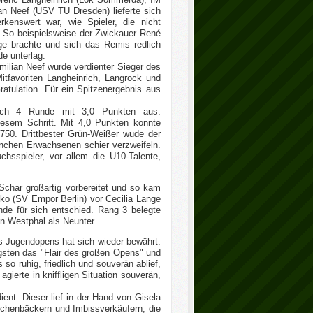
n Neef (USV TU Dresden) lieferte sich
rkenswert war, wie Spieler, die nicht
. So beispielsweise der Zwickauer René
age brachte und sich das Remis redlich
de unterlag.
ilian Neef wurde verdienter Sieger des
itfavoriten Langheinrich, Langrock und
ratulation. Für ein Spitzenergebnis aus
ach 4 Runde mit 3,0 Punkten aus.
esem Schritt. Mit 4,0 Punkten konnte
1750. Drittbester Grün-Weißer wude der
anchen Erwachsenen schier verzweifeln.
sspieler, vor allem die U10-Talente,
r Schar großartig vorbereitet und so kam
nko (SV Empor Berlin) vor Cecilia Lange
de für sich entschied. Rang 3 belegte
n Westphal als Neunter.
es Jugendopens hat sich wieder bewährt.
üngsten das "Flair des großen Opens" und
so ruhig, friedlich und souverän ablief,
agierte in kniffligen Situation souverän,
nt. Dieser lief in der Hand von Gisela
chenbäckern und Imbissverkäufern, die