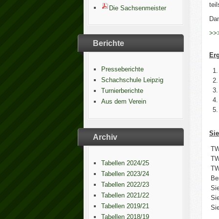
tei
Die Sachsenmeister
Dam
>>>
Berichte
Er
Presseberichte
1.
Schachschule Leipzig
2.
3.
Turnierberichte
4.
Aus dem Verein
5.
Sie
Archiv
TW
TW
Tabellen 2024/25
TW
Tabellen 2023/24
Be
Tabellen 2022/23
Si
Tabellen 2021/22
Si
Tabellen 2019/21
Si
Tabellen 2018/19