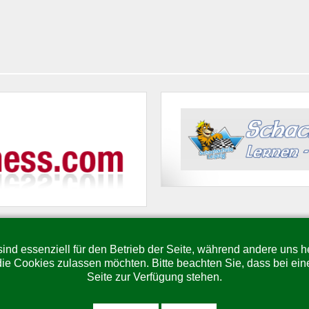
Copyright © 2026 Brettspielgemeinschaft Grün-Weiß Leipzig. Alle Rechte vorbehalten.
ind essenziell für den Betrieb der Seite, während andere uns 
Joomla!
ist freie, unter der
GNU/GPL-Lizenz
veröffentlichte Software.
die Cookies zulassen möchten. Bitte beachten Sie, dass bei ein
© Brettspielgemeinschaft Grün-Weiß Leipzig e.V.
Seite zur Verfügung stehen.