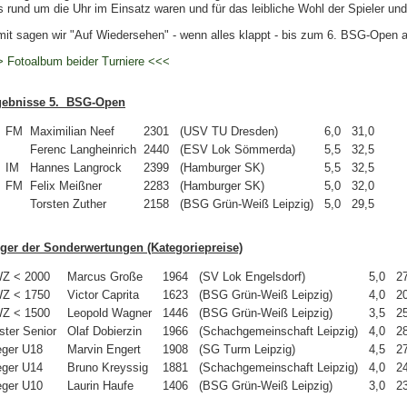
ls rund um die Uhr im Einsatz waren und für das leibliche Wohl der Spieler und
it sagen wir "Auf Wiedersehen" - wenn alles klappt - bis zum 6. BSG-Open 
 Fotoalbum beider Turniere <<<
gebnisse 5. BSG-Open
FM
Maximilian Neef
2301
(USV TU Dresden)
6,0
31,0
Ferenc Langheinrich
2440
(ESV Lok Sömmerda)
5,5
32,5
IM
Hannes Langrock
2399
(Hamburger SK)
5,5
32,5
FM
Felix Meißner
2283
(Hamburger SK)
5,0
32,0
Torsten Zuther
2158
(BSG Grün-Weiß Leipzig)
5,0
29,5
ger der Sonderwertungen (Kategoriepreise)
Z < 2000
Marcus Große
1964
(SV Lok Engelsdorf)
5,0
2
Z < 1750
Victor Caprita
1623
(BSG Grün-Weiß Leipzig)
4,0
2
Z < 1500
Leopold Wagner
1446
(BSG Grün-Weiß Leipzig)
3,5
25
ster Senior
Olaf Dobierzin
1966
(Schachgemeinschaft Leipzig)
4,0
28
eger U18
Marvin Engert
1908
(SG Turm Leipzig)
4,5
27
eger U14
Bruno Kreyssig
1881
(Schachgemeinschaft Leipzig)
4,0
24
eger U10
Laurin Haufe
1406
(BSG Grün-Weiß Leipzig)
3,0
23