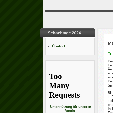
Schachtage 2024
Ma
Überblick
To
Die
End
Än
err
ei
Den
Spi
Bis
in 
sic
prä
Unterstützung für unseren
In 
Verein
Fol