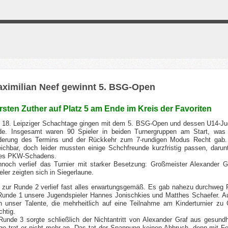
ximilian Neef gewinnt 5. BSG-Open
rsten Zuther auf Platz 5 am Ende im Kreis der Favoriten
 18. Leipziger Schachtage gingen mit dem 5. BSG-Open und dessen U14-J
e. Insgesamt waren 90 Spieler in beiden Turnergruppen am Start, was
derung des Termins und der Rückkehr zum 7-rundigen Modus Recht gab.
eichbar, doch leider mussten einige Schchfreunde kurzfristig passen, daru
nes PKW-Schadens.
noch verlief das Turnier mit starker Besetzung: Großmeister Alexander Gr
eler zeigten sich in Siegerlaune.
 zur Runde 2 verlief fast alles erwartungsgemäß. Es gab nahezu durchweg 
Runde 1 unsere Jugendspieler Hannes Jonischkies und Matthes Schaefer. Au
h unser Talente, die mehrheitlich auf eine Teilnahme am Kinderturnier zu
chtig.
Runde 3 sorgte schließlich der Nichtantritt von Alexander Graf aus gesundh
ge trat er nicht mehr an. Das tat der Spannung keinen Abbruch, denn mit 