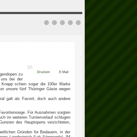
Drucken
E-Mail
ugendopen zu
 uns bei der
 Knapp schien sogar die 100er Marke
nter unsere fünf Thüringer Gäste wegen
af galt als Favorit, doch auch andere
Favoritensiege. Für Ausnahmen sorgten
ch im weiteren Turnierverlauf schlugen
 Gunsten des Hauptopens verzichteten,
eitlichen Gründen für Bedauern, in der
Ferenc Langheinrich (Lok Sömmerda), IM