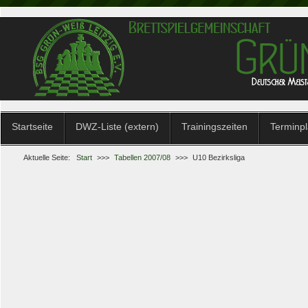
Startseite
DWZ-Liste (extern)
Trainingszeiten
Terminp
Aktuelle Seite:
Start
>>>
Tabellen 2007/08
>>>
U10 Bezirksliga