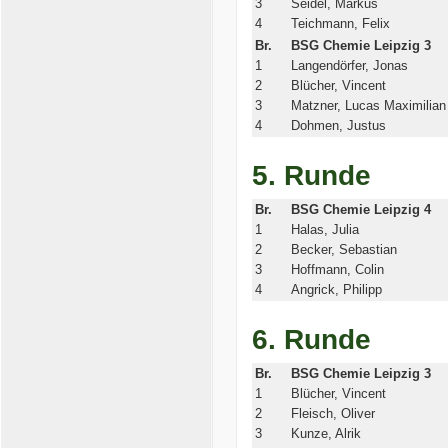
3
Seidel, Markus
4
Teichmann, Felix
Br.
BSG Chemie Leipzig 3
1
Langendörfer, Jonas
2
Blücher, Vincent
3
Matzner, Lucas Maximilian
4
Dohmen, Justus
5. Runde
Br.
BSG Chemie Leipzig 4
1
Halas, Julia
2
Becker, Sebastian
3
Hoffmann, Colin
4
Angrick, Philipp
6. Runde
Br.
BSG Chemie Leipzig 3
1
Blücher, Vincent
2
Fleisch, Oliver
3
Kunze, Alrik