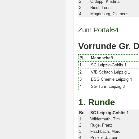
2
Ortlepp, Kristina
3
Riedl, Leon
4
Magdeburg, Clemens
Zum
Portal64
.
Vorrunde Gr. 
Pl.
Mannschaft
1
SC Leipzig-Gohlis 1
2
VfB Schach Leipzig 1
3
BSG Chemie Leipzig 4
4
SG Turm Leipzig 3
1. Runde
Br.
SC Leipzig-Gohlis 1
1
Wildermuth, Tim
2
Ruge, Franz
3
Fischbach, Marc
4
Peuker, Jasper