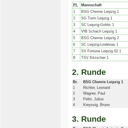
Pl.
Mannschaft
1
BSG Chemie Leipzig 1
2
SG Turm Leipzig 1
3
SC Leipzig-Gohlis 1
4
VfB Schach Leipzig 1
5
BSG Chemie Leipzig 2
6
SC Leipzig-Lindenau 1
7
SV Fortuna Leipzig 02 1
8
TSV Kitzscher 1
2. Runde
Br.
BSG Chemie Leipzig 1
1
Richter, Leonard
2
Wagner, Paul
3
Peltri, Julius
4
Kreyssig, Bruno
3. Runde