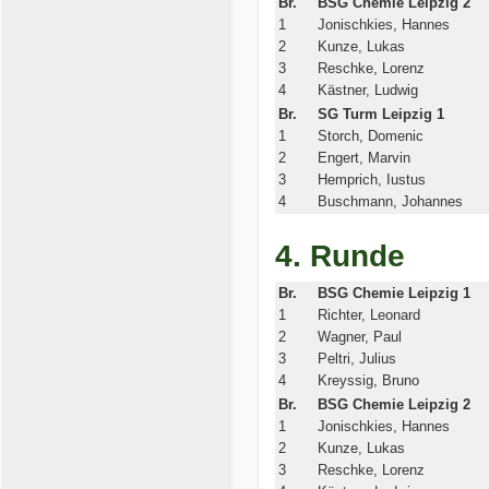
Br.
BSG Chemie Leipzig 2
1
Jonischkies, Hannes
2
Kunze, Lukas
3
Reschke, Lorenz
4
Kästner, Ludwig
Br.
SG Turm Leipzig 1
1
Storch, Domenic
2
Engert, Marvin
3
Hemprich, Iustus
4
Buschmann, Johannes
4. Runde
Br.
BSG Chemie Leipzig 1
1
Richter, Leonard
2
Wagner, Paul
3
Peltri, Julius
4
Kreyssig, Bruno
Br.
BSG Chemie Leipzig 2
1
Jonischkies, Hannes
2
Kunze, Lukas
3
Reschke, Lorenz