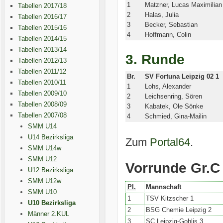
1
Matzner, Lucas Maximilian
Tabellen 2017/18
2
Halas, Julia
Tabellen 2016/17
3
Becker, Sebastian
Tabellen 2015/16
4
Hoffmann, Colin
Tabellen 2014/15
Tabellen 2013/14
3. Runde
Tabellen 2012/13
Tabellen 2011/12
Br.
SV Fortuna Leipzig 02 1
Tabellen 2010/11
1
Lohs, Alexander
Tabellen 2009/10
2
Leichsenring, Sören
Tabellen 2008/09
3
Kabatek, Ole Sönke
Tabellen 2007/08
4
Schmied, Gina-Mailin
SMM U14
U14 Bezirksliga
Zum
Portal64
.
SMM U14w
SMM U12
Vorrunde Gr.C
U12 Bezirksliga
SMM U12w
Pl.
Mannschaft
SMM U10
1
TSV Kitzscher 1
U10 Bezirksliga
2
BSG Chemie Leipzig 2
Männer 2.KUL
3
SC Leipzig-Gohlis 3