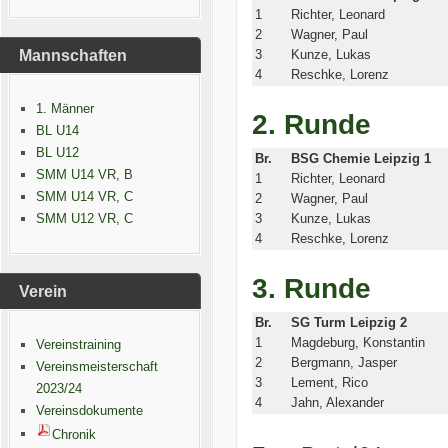
1
Richter, Leonard
2
Wagner, Paul
Mannschaften
3
Kunze, Lukas
4
Reschke, Lorenz
1. Männer
2. Runde
BL U14
BL U12
Br.
BSG Chemie Leipzig 1
SMM U14 VR, B
1
Richter, Leonard
SMM U14 VR, C
2
Wagner, Paul
SMM U12 VR, C
3
Kunze, Lukas
4
Reschke, Lorenz
3. Runde
Verein
Br.
SG Turm Leipzig 2
1
Magdeburg, Konstantin
Vereinstraining
2
Bergmann, Jasper
Vereinsmeisterschaft
3
Lement, Rico
2023/24
4
Jahn, Alexander
Vereinsdokumente
Chronik