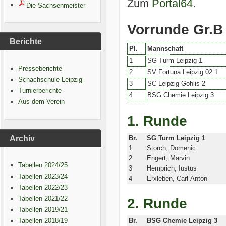
Zum
Portal64
.
Die Sachsenmeister
Vorrunde Gr.B
Berichte
Pl.
Mannschaft
1
SG Turm Leipzig 1
Presseberichte
2
SV Fortuna Leipzig 02 1
Schachschule Leipzig
3
SC Leipzig-Gohlis 2
Turnierberichte
4
BSG Chemie Leipzig 3
Aus dem Verein
1. Runde
Archiv
Br.
SG Turm Leipzig 1
1
Storch, Domenic
2
Engert, Marvin
Tabellen 2024/25
3
Hemprich, Iustus
Tabellen 2023/24
4
Erxleben, Carl-Anton
Tabellen 2022/23
Tabellen 2021/22
2. Runde
Tabellen 2019/21
Tabellen 2018/19
Br.
BSG Chemie Leipzig 3