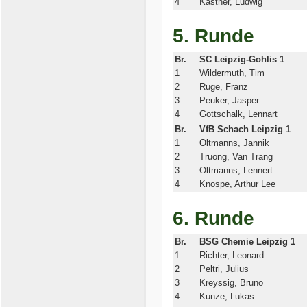
4
Kästner, Ludwig
5. Runde
Br.
SC Leipzig-Gohlis 1
1
Wildermuth, Tim
2
Ruge, Franz
3
Peuker, Jasper
4
Gottschalk, Lennart
Br.
VfB Schach Leipzig 1
1
Oltmanns, Jannik
2
Truong, Van Trang
3
Oltmanns, Lennert
4
Knospe, Arthur Lee
6. Runde
Br.
BSG Chemie Leipzig 1
1
Richter, Leonard
2
Peltri, Julius
3
Kreyssig, Bruno
4
Kunze, Lukas