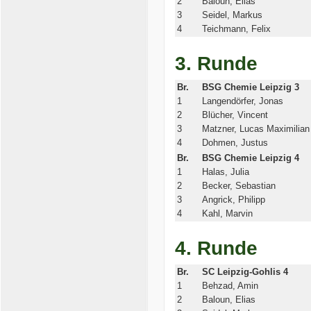
2
Baloun, Elias
3
Seidel, Markus
4
Teichmann, Felix
3. Runde
Br.
BSG Chemie Leipzig 3
1
Langendörfer, Jonas
2
Blücher, Vincent
3
Matzner, Lucas Maximilian
4
Dohmen, Justus
Br.
BSG Chemie Leipzig 4
1
Halas, Julia
2
Becker, Sebastian
3
Angrick, Philipp
4
Kahl, Marvin
4. Runde
Br.
SC Leipzig-Gohlis 4
1
Behzad, Amin
2
Baloun, Elias