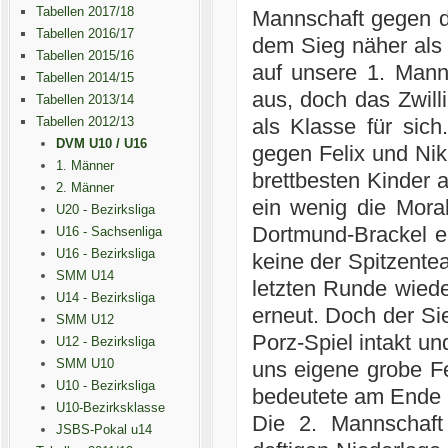
Tabellen 2017/18
Mannschaft gegen 
Tabellen 2016/17
dem Sieg näher als 
Tabellen 2015/16
auf unsere 1. Manns
Tabellen 2014/15
aus, doch das Zwill
Tabellen 2013/14
Tabellen 2012/13
als Klasse für sic
DVM U10 / U16
gegen Felix und Nik
1. Männer
brettbesten Kinder 
2. Männer
ein wenig die Mora
U20 - Bezirksliga
Dortmund-Brackel e
U16 - Sachsenliga
U16 - Bezirksliga
keine der Spitzente
SMM U14
letzten Runde wiede
U14 - Bezirksliga
erneut. Doch der Si
SMM U12
Porz-Spiel intakt u
U12 - Bezirksliga
SMM U10
uns eigene grobe Fe
U10 - Bezirksliga
bedeutete am Ende 
U10-Bezirksklasse
Die 2. Mannschaft
JSBS-Pokal u14