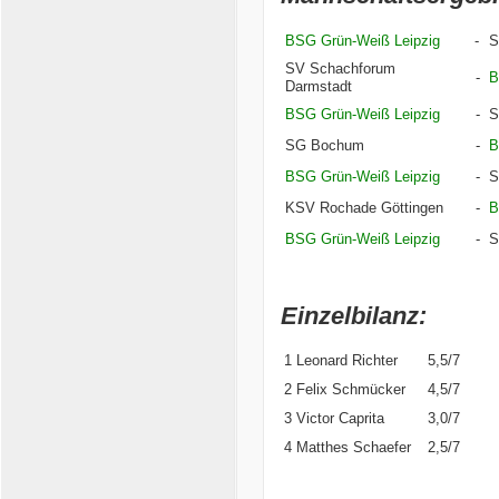
BSG Grün-Weiß Leipzig
-
S
SV Schachforum
-
B
Darmstadt
BSG Grün-Weiß Leipzig
-
S
SG Bochum
-
B
BSG Grün-Weiß Leipzig
-
S
KSV Rochade Göttingen
-
B
BSG Grün-Weiß Leipzig
-
S
Einzelbilanz:
1 Leonard Richter
5,5/7
2 Felix Schmücker
4,5/7
3 Victor Caprita
3,0/7
4 Matthes Schaefer
2,5/7