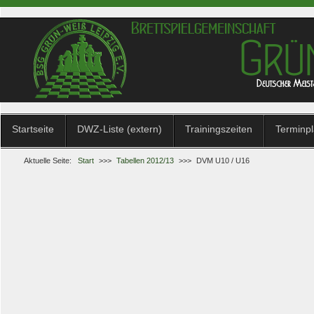
Startseite
DWZ-Liste (extern)
Trainingszeiten
Terminp
Aktuelle Seite:
Start
>>>
Tabellen 2012/13
>>>
DVM U10 / U16