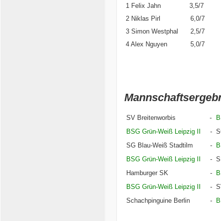
1 Felix Jahn
3,5/7
2 Niklas Pirl
6,0/7
3 Simon Westphal
2,5/7
4 Alex Nguyen
5,0/7
Mannschaftsergebn
SV Breitenworbis
-
B
BSG Grün-Weiß Leipzig II
-
S
SG Blau-Weiß Stadtilm
-
B
BSG Grün-Weiß Leipzig II
-
S
Hamburger SK
-
B
BSG Grün-Weiß Leipzig II
-
S
Schachpinguine Berlin
-
B