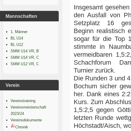
Insgesamt gesehen h
den Ausfall von Ph
Mannschaften
Setzplatz 16 ges
Beginn realistisch 
1. Männer
sogar für die Top 1
BL U14
BL U12
stimmte in Naumbu
SMM U14 VR, B
vermeidbaren 1,5:
SMM U14 VR, C
Schachforum Dar
SMM U12 VR, C
Turnier zurück.
Die Runden 3 und 4
Bochum sicher gew
Verein
her. Dank eines 2:
Kurs. Zum Abschlus
Vereinstraining
Vereinsmeisterschaft
1,5:2,5 gegen Gött
2023/24
letzten Runde wett
Vereinsdokumente
Höchstadt/Aisch, wo
Chronik