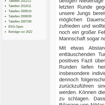
deftigen Niederlage
Tabellen 2011/12
letzten Runde geg
Tabellen 2010/11
Tabellen 2009/10
unsere Jungs bere
Tabellen 2008/09
möglichen Dauers
Tabellen 2007/08
zufrieden und woll
BSG-Open
noch ein großer Feh
Beiträge vor 2022
Mannschaft sogar no
Mit etwas Absta
enttäuschenden Tu
positives Fazit übe
Runden liefen he
insbesondere indivi
dennoch folgensch
zurückzuführen si
werden. Können die 
zu schlagen. Dass
Bilanzen von Niklas 