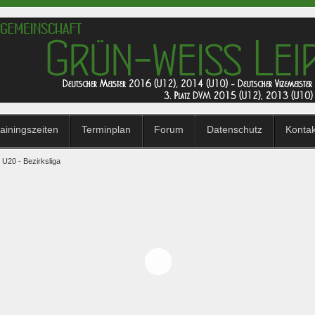
ainingszeiten
Terminplan
Forum
Datenschutz
Konta
U20 - Bezirksliga