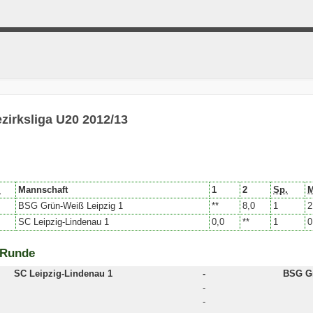
zirksliga U20 2012/13
.
Mannschaft
1
2
Sp.
BSG Grün-Weiß Leipzig 1
**
8,0
1
2
SC Leipzig-Lindenau 1
0,0
**
1
0
 Runde
SC Leipzig-Lindenau 1
-
BSG Gr
-
-