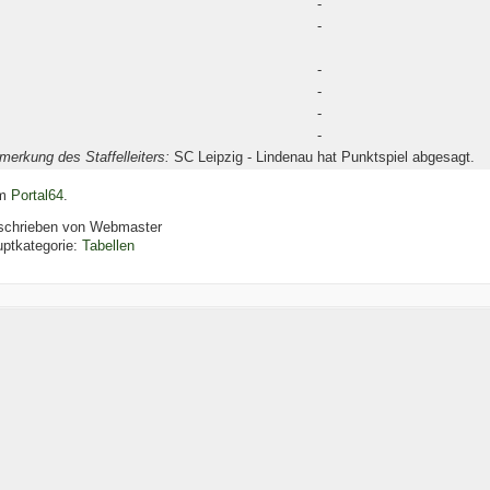
-
-
-
-
-
-
merkung des Staffelleiters:
SC Leipzig - Lindenau hat Punktspiel abgesagt.
m
Portal64
.
schrieben von
Webmaster
ptkategorie:
Tabellen