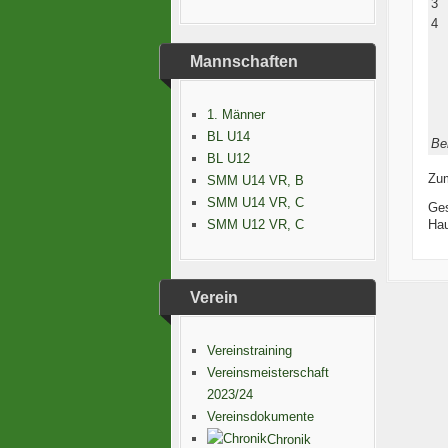
3
4
Mannschaften
1. Männer
BL U14
Be
BL U12
Zu
SMM U14 VR, B
SMM U14 VR, C
Ge
Hau
SMM U12 VR, C
Verein
Vereinstraining
Vereinsmeisterschaft
2023/24
Vereinsdokumente
Chronik