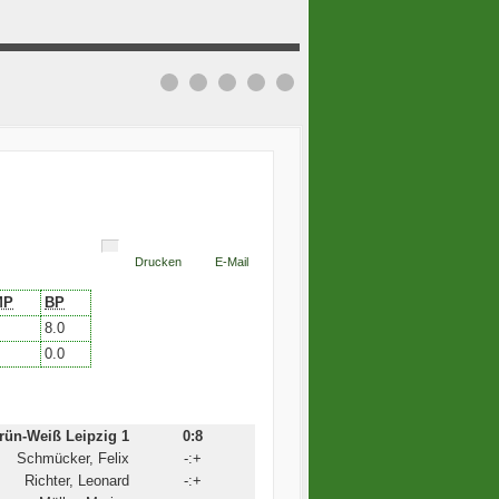
Drucken
E-Mail
MP
BP
8.0
0.0
ün-Weiß Leipzig 1
0:8
Schmücker, Felix
-:+
Richter, Leonard
-:+