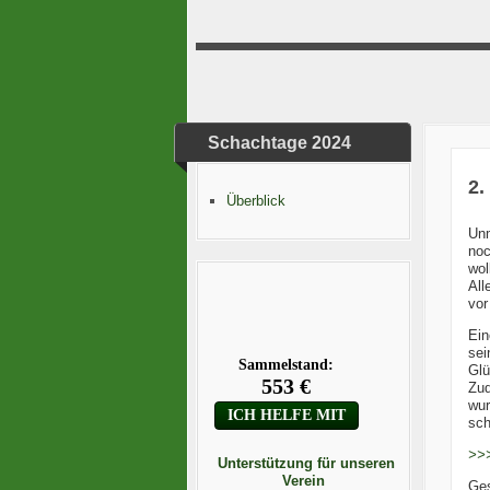
Schachtage 2024
2.
Überblick
Unm
noc
wol
All
vor
Ein
sei
Glü
Zud
wur
sch
>>
Unterstützung für unseren
Verein
Ge