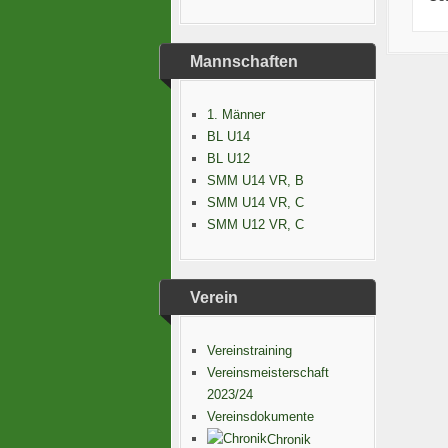
Mannschaften
1. Männer
BL U14
BL U12
SMM U14 VR, B
SMM U14 VR, C
SMM U12 VR, C
Verein
Vereinstraining
Vereinsmeisterschaft
2023/24
Vereinsdokumente
Chronik