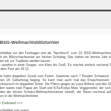
 BSG-Weihnachtsblitzturnier
ittelbar vor den Festtagen und als "Nachtisch" zum 23. BSG-Weihnachtstu
h ein Blitzschachturnier am letzten Schultag. Das hatten wir letztes Jahr
len wir zur Traditioin werden lassen.
e spielten in einer Gruppe, von Klein bis Groß. Es machte einfach nochmal
 dem Fest am 19.12.
er hatte doppelten Grund zum Feiern. Gewinner nach 7 Runden Schweizer 
nen 18. Geburtstag beging. So kann man auch mal das Erwachsensein be
ckwunsch im doppelten Sinne. Die Plätze gingen an Luise Böhme und den 10-
em waren zwei Papas am Start und KiTa-Knirps Mats Voggenreiter, der sich 
den die letzten Schoko-Weihnachtsmänner verteilt, der Raum nochmal auf
on in die Weihnachtsferien.
> Endstand <<<
schrieben von
sveso