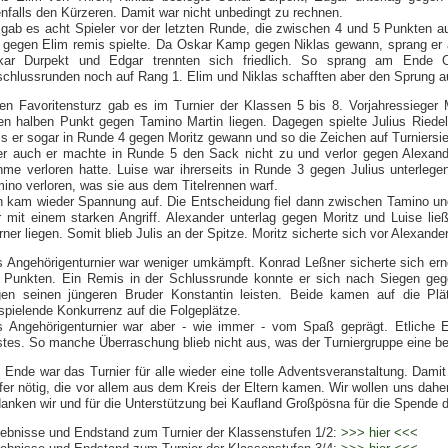
nfalls den Kürzeren. Damit war nicht unbedingt zu rechnen.
gab es acht Spieler vor der letzten Runde, die zwischen 4 und 5 Punkten 
 gegen Elim remis spielte. Da Oskar Kamp gegen Niklas gewann, sprang er a
kar Durpekt und Edgar trennten sich friedlich. So sprang am Ende 
chlussrunden noch auf Rang 1. Elim und Niklas schafften aber den Sprung
en Favoritensturz gab es im Turnier der Klassen 5 bis 8. Vorjahressieger M
en halben Punkt gegen Tamino Martin liegen. Dagegen spielte Julius Riedel 
s er sogar in Runde 4 gegen Moritz gewann und so die Zeichen auf Turniersie
r auch er machte in Runde 5 den Sack nicht zu und verlor gegen Alexand
me verloren hatte. Luise war ihrerseits in Runde 3 gegen Julius unterleg
ino verloren, was sie aus dem Titelrennen warf.
 kam wieder Spannung auf. Die Entscheidung fiel dann zwischen Tamino und
r mit einem starken Angriff. Alexander unterlag gegen Moritz und Luise li
ner liegen. Somit blieb Julis an der Spitze. Moritz sicherte sich vor Alexan
 Angehörigenturnier war weniger umkämpft. Konrad Leßner sicherte sich er
 Punkten. Ein Remis in der Schlussrunde konnte er sich nach Siegen geg
en seinen jüngeren Bruder Konstantin leisten. Beide kamen auf die Pl
spielende Konkurrenz auf die Folgeplätze.
 Angehörigenturnier war aber - wie immer - vom Spaß geprägt. Etliche E
tes. So manche Überraschung blieb nicht aus, was der Turniergruppe eine 
Ende war das Turnier für alle wieder eine tolle Adventsveranstaltung. Damit 
fer nötig, die vor allem aus dem Kreis der Eltern kamen. Wir wollen uns dahe
anken wir und für die Unterstützung bei Kaufland Großpösna für die Spende
ebnisse und Endstand zum Turnier der Klassenstufen 1/2:
>>> hier <<<