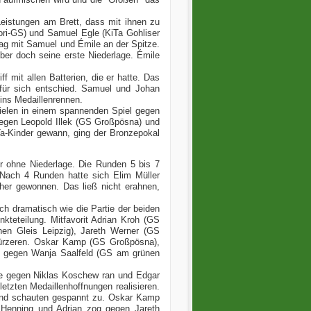
Leistungen am Brett, dass mit ihnen zu
ri-GS) und Samuel Egle (KiTa Gohliser
ag mit Samuel und Émile an der Spitze.
er doch seine erste Niederlage. Émile
 mit allen Batterien, die er hatte. Das
 für sich entschied. Samuel und Johan
ins Medaillenrennen.
ielen in einem spannenden Spiel gegen
egen Leopold Illek (GS Großpösna) und
a-Kinder gewann, ging der Bronzepokal
r ohne Niederlage. Die Runden 5 bis 7
 Nach 4 Runden hatte sich Elim Müller
her gewonnen. Das ließ nicht erahnen,
h dramatisch wie die Partie der beiden
kteteilung. Mitfavorit Adrian Kroh (GS
en Gleis Leipzig), Jareth Werner (GS
ürzeren. Oskar Kamp (GS Großpösna),
eg gegen Wanja Saalfeld (GS am grünen
te gegen Niklas Koschew ran und Edgar
etzten Medaillenhoffnungen realisieren.
 und schauten gespannt zu. Oskar Kamp
 Henning und Adrian zog gegen Jareth