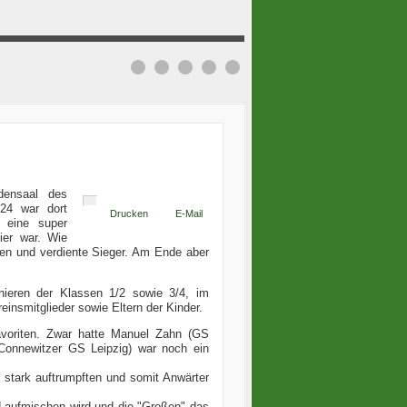
densaal des
024 war dort
Drucken
E-Mail
e eine super
ier war. Wie
en und verdiente Sieger. Am Ende aber
rnieren der Klassen 1/2 sowie 3/4, im
einsmitglieder sowie Eltern der Kinder.
avoriten. Zwar hatte Manuel Zahn (GS
Connewitzer GS Leipzig) war noch ein
 stark auftrumpften und somit Anwärter
d aufmischen wird und die "Großen" das