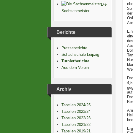
ebe
Die
So 
Sachsenmeister
der
Os
Abs
Ein
Berichte
ein
das
Abe
Presseberichte
Böh
Schachschule Leipzig
Tam
Nun
Turnierberichte
kla
Aus dem Verein
Wer
Das
4,5
geg
Archiv
auf
Das
Bes
Tabellen 2024/25
Am 
Tabellen 2023/24
Hel
Tabellen 2022/23
bed
Tabellen 2021/22
Erg
Tabellen 2019/21