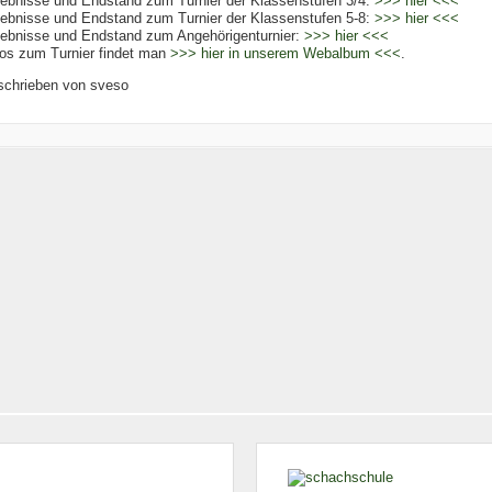
ebnisse und Endstand zum Turnier der Klassenstufen 3/4:
>>> hier <<<
ebnisse und Endstand zum Turnier der Klassenstufen 5-8:
>>> hier <<<
ebnisse und Endstand zum Angehörigenturnier:
>>> hier <<<
os zum Turnier findet man
>>> hier in unserem Webalbum <<<
.
schrieben von
sveso