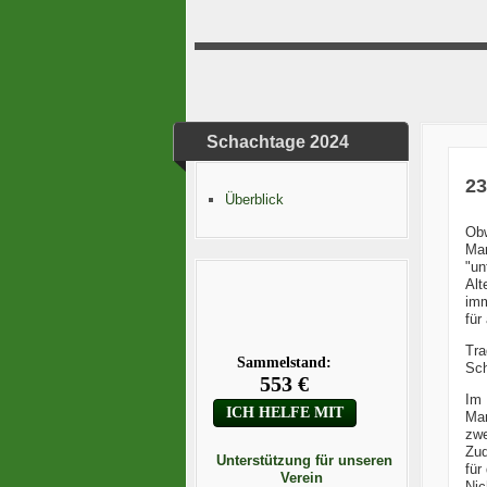
Schachtage 2024
23
Überblick
Ob
Mar
"un
Alt
imm
für
Tra
Sch
Im 
Mar
zwe
Zud
Unterstützung für unseren
für
Verein
Nic