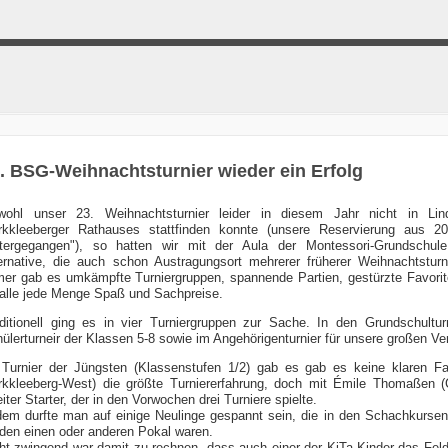
. BSG-Weihnachtsturnier wieder ein Erfolg
wohl unser 23. Weihnachtsturnier leider in diesem Jahr nicht in Lin
kkleeberger Rathauses stattfinden konnte (unsere Reservierung aus 2
tergegangen"), so hatten wir mit der Aula der Montessori-Grundschul
ernative, die auch schon Austragungsort mehrerer früherer Weihnachtsturn
er gab es umkämpfte Turniergruppen, spannende Partien, gestürzte Favorit
 alle jede Menge Spaß und Sachpreise.
ditionell ging es in vier Turniergruppen zur Sache. In den Grundschultu
ülerturneir der Klassen 5-8 sowie im Angehörigenturnier für unsere großen Ver
Turnier der Jüngsten (Klassenstufen 1/2) gab es gab es keine klaren F
kkleeberg-West) die größte Turniererfahrung, doch mit Émile Thomaßen (
iter Starter, der in den Vorwochen drei Turniere spielte.
em durfte man auf einige Neulinge gespannt sein, die in den Schachkursen
 den einen oder anderen Pokal waren.
ht zwingend war damit zu rechnen, dass auch einer der KiTa-Kinder das Fel