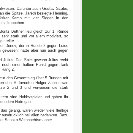
aufwiesen. Darunter auch Gustav Szabo,
n die Spitze. Jareth besiegte Henning,
Oskar Kamp mit vier Siegen in den
 aufs Treppchen.
oritz Büttner ließ gleich zur 1. Runde
sehr stark und vor allem motiviert, so
g stellte.
er Denev, der in Runde 2 gegen Luise
en gewesen, hatte aber nun auch gegen
 Julius. Das Spiel gewann Julius recht
eß noch einen halben Punkt gegen Tarik
der Rang 2.
neut den Gesamtsieg über 5 Runden mit
en den Mitfavoriten Holger Zahn sowie
ätze 2 und 3 und verwiesen die stark
ltern sind Hobbyspieler und gaben ihr
besondere Note gab.
das gelang, waren wieder viele fleißige
r ausdrücklich bei allen bedanken. Dazu
 der Schoko-Weihnachtsmänner.