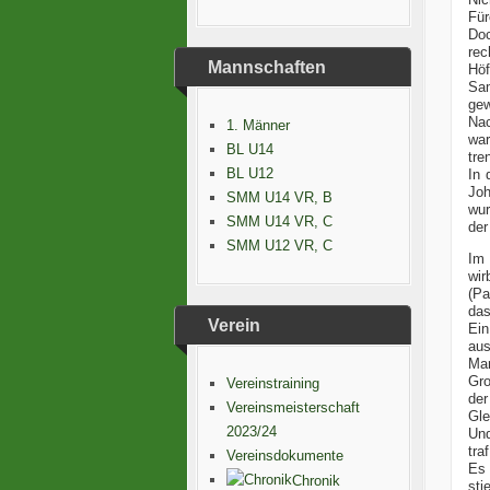
Für
Doc
rec
Mannschaften
Höf
Sam
gew
Nac
1. Männer
war
BL U14
tre
BL U12
In 
Joh
SMM U14 VR, B
wur
SMM U14 VR, C
der
SMM U12 VR, C
Im 
wir
(Pa
das
Verein
Ein
aus
Mar
Gro
Vereinstraining
der
Vereinsmeisterschaft
Gle
2023/24
Und
tra
Vereinsdokumente
Es 
Chronik
sti