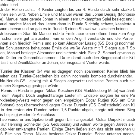
chten lehrt.
h der Reihe nach... 4 Kinder zeigten bis zur 4. Runde durch sehr starke 
hnen sein wird. Neben Émile und Manuel waren das Johan Beqiraj (Montesso
e). Manuel hatte gerade Johan in einem sehr umkämpften Spiel besiegt und l
uel machte Manuel das Leben dann in Runde 5 richtig schwer, kassierte ab
ann ebenso und so gab es in Runde 6 einen Showdown zwischen beiden.
h besserem Start für Manuel nutzte Émile aber einen offene Linie zum Angriff
 schon sehr gut anzusehen, wie er den Angriff verstärkte und die Partie
nnten sich friedlich Remis und so kam Alexander Lässig (GS Dölzig) nochmal 
der Schlussrunde behauptete Émile die weiße Weste mit 7 Siegen aus 7 Sp
an, Manuel besiegte Alexander und sicherte sich Platz 2. Samuel gewann g
de Dritter im Gesamtklassement. Da er damit auch den Siegerpokal der KiT
 Erst- und Zweitklässler an Johan, der insgesamt Vierter wurde.
Turnier der Klassen 3/4 war es dagegen noch spannender. Keiner blieb hie
belten das Turnier-Geschehen bis dahin nochmals komplett durcheinander.
blo-Neruda-GS Leipzig) mit 4 Siegen abgesetzt und seine Partien auch sic
s sein Siegeszug gestoppt würde.
 Remis in Runde 5 gegen Niklas Koschew (GS Markkleeberg-Mitte) war ähnlic
 dem Vorjahr. Doch ungleichfarbige Läufer im Endspiel sorgten für eine Pun
kkleeberg-West) verlor gegen den ehrgeizigen Edgar Rutjes (GS am Grün
ßpösna) zog überraschend gegen Oskar Durpekt (GS Großstädteln) den K
 in den ersten vier Runden schon 1,5 Punkte abgab, sorgte mit einem Si
is Leipzig) wieder für Anschluss.
 so wurde er ans Spitzenbrett gegen Elim angesetzt, Oskar Durpekt muss
f auf Henning Schneider (GS Großpösna) und Adrian wollte gegen Jareth sie l
gab vier umkämpfte Partien. Einige Eltern ließen sich das nicht entgehen
eß Elim von Thron, Niklas besiegte Oskar Durpekt, Edgar unterlag gegen