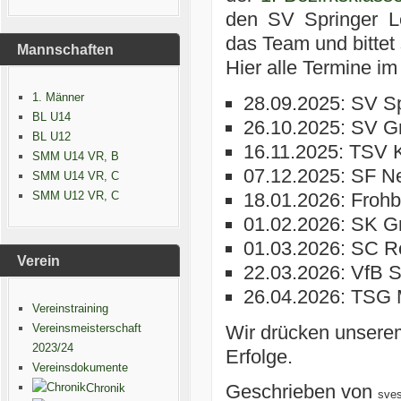
den SV Springer Lei
das Team und bittet
Mannschaften
Hier alle Termine im
1. Männer
28.09.2025: SV Sp
BL U14
26.10.2025: SV Gr
BL U12
16.11.2025: TSV K
SMM U14 VR, B
07.12.2025: SF Ne
SMM U14 VR, C
SMM U12 VR, C
18.01.2026: Frohb
01.02.2026: SK G
01.03.2026: SC Ro
Verein
22.03.2026: VfB S
26.04.2026: TSG 
Vereinstraining
Vereinsmeisterschaft
Wir drücken unser
2023/24
Erfolge.
Vereinsdokumente
Geschrieben von
Chronik
sve