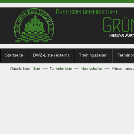
Startseite
DWZ-Liste (extern)
Trainingszeiten
Terminp
Aktuelle Seite:
Start
>>>
Turnierberichte
>>>
Mannschaften
>>>
Männermannscha