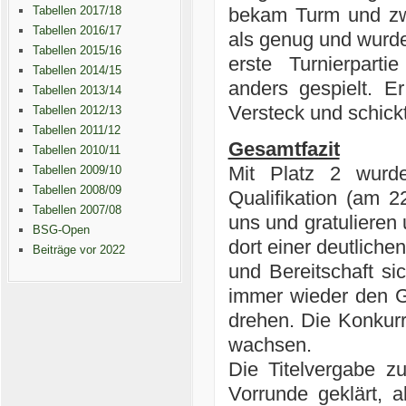
Tabellen 2017/18
bekam Turm und zw
Tabellen 2016/17
als genug und wurde 
Tabellen 2015/16
erste Turnierpart
Tabellen 2014/15
anders gespielt. 
Tabellen 2013/14
Versteck und schickt
Tabellen 2012/13
Tabellen 2011/12
Gesamtfazit
Tabellen 2010/11
Mit Platz 2 wurd
Tabellen 2009/10
Tabellen 2008/09
Qualifikation (am 2
Tabellen 2007/08
uns und gratulieren
BSG-Open
dort einer deutliche
Beiträge vor 2022
und Bereitschaft si
immer wieder den Ge
drehen. Die Konkur
wachsen.
Die Titelvergabe z
Vorrunde geklärt,