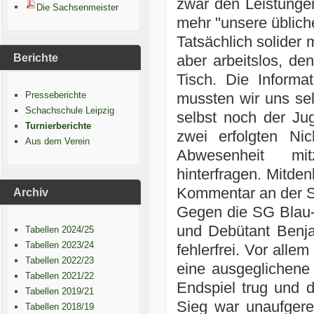
zwar den Leistungen
Die Sachsenmeister
mehr "unsere üblich
Tatsächlich solider
Berichte
aber arbeitslos, de
Tisch. Die Informa
Presseberichte
mussten wir uns sel
Schachschule Leipzig
selbst noch der J
Turnierberichte
zwei erfolgten Ni
Aus dem Verein
Abwesenheit mit
hinterfragen. Mitden
Kommentar an der S
Archiv
Gegen die SG Blau-
und Debütant Benja
Tabellen 2024/25
Tabellen 2023/24
fehlerfrei. Vor alle
Tabellen 2022/23
eine ausgeglichene 
Tabellen 2021/22
Endspiel trug und d
Tabellen 2019/21
Sieg war unaufgereg
Tabellen 2018/19