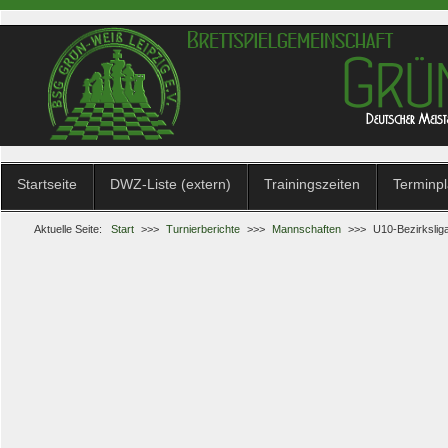
Startseite
DWZ-Liste (extern)
Trainingszeiten
Terminp
Aktuelle Seite:
Start
>>>
Turnierberichte
>>>
Mannschaften
>>>
U10-Bezirkslig