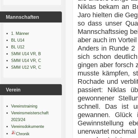
Niklas bekam an Br
Jaro hielten die Geg
Mannschaften
so dass unser Quar
Mannschaftssieg bei
1. Männer
aber auch im Vortei
BL U14
Anders in Runde 2 
BL U12
SMM U14 VR, B
sich schon deutli
SMM U14 VR, C
gingen aber forsch z
SMM U12 VR, C
musste kämpfen, st
Rochade und verblit
passiert: Niklas ü
Verein
gewonnener Stellu
schnell. Das ist 
Vereinstraining
Vereinsmeisterschaft
gewannen. Glück 
2023/24
Gewinnstellung e
Vereinsdokumente
unerwartet nochmal 
Chronik