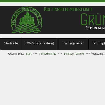
Startseite
DWZ-Liste (extern)
Trainingszeiten
Terminp
Aktuelle Seite:
Start
>>>
Turnierberichte
>>>
Sonstige Turniere
>>>
Wettkampfte