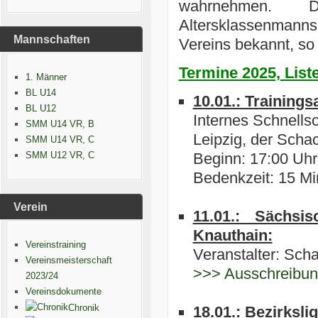
wahrnehmen. 
Altersklassenmanns
Mannschaften
Vereins bekannt, so 
Termine 2025, Liste
1. Männer
BL U14
10.01.: Trainings
BL U12
Internes Schnell
SMM U14 VR, B
Leipzig, der Scha
SMM U14 VR, C
SMM U12 VR, C
Beginn: 17:00 Uhr
Bedenkzeit: 15 Mi
Verein
11.01.: Sächsis
Knauthain:
Vereinstraining
Veranstalter: Sc
Vereinsmeisterschaft
>>> Ausschreibu
2023/24
Vereinsdokumente
Chronik
18.01.: Bezirksli