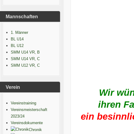
Mannschaften
1. Männer
BL U14
BL U12
SMM U14 VR, B
SMM U14 VR, C
SMM U12 VR, C
Verein
Wir wün
ihren F
Vereinstraining
Vereinsmeisterschaft
ein besinnl
2023/24
Vereinsdokumente
Chronik