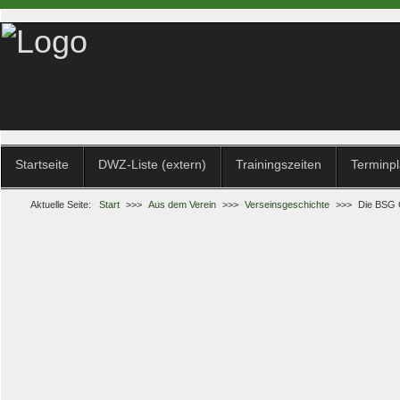
Startseite
DWZ-Liste (extern)
Trainingszeiten
Terminp
Aktuelle Seite:
Start
>>>
Aus dem Verein
>>>
Verseinsgeschichte
>>>
Die BSG 
WEIHNACHTEN