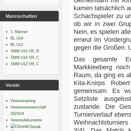
Gemeinsam mit Kin
kamen tatsächlich a
Schachspieler zu un
Mannschaften
ob wir in zwei Gru
Nein, es spielen al
1. Männer
BL U14
erneut im Vordergr
BL U12
gegen die Großen. U
SMM U14 VR, B
SMM U14 VR, C
Das gesamte Eq
SMM U12 VR, C
Markkleeberg noch
Raum, da ging es al
Kita-Knirps Robe
Verein
gemeinsam. Es wu
Setzliste ausgel
Vereinstraining
zustande. Die Ges
Vereinsmeisterschaft
Turnierverlauf eben
2023/24
Vereinsdokumente
Weihnachtsturniers 
Chronik
3/4). Das Match k