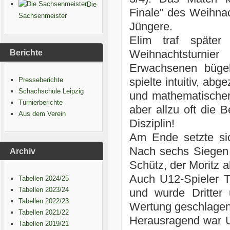
Die
Finale" des Weihna
Sachsenmeister
Jüngere.
Elim traf späte
Weihnachtsturnie
Berichte
Erwachsenen bügel
spielte intuitiv, ab
Presseberichte
Schachschule Leipzig
und mathematischer 
Turnierberichte
aber allzu oft die 
Aus dem Verein
Disziplin!
Am Ende setzte sic
Nach sechs Siegen i
Archiv
Schütz, der Moritz 
Auch U12-Spieler T
Tabellen 2024/25
Tabellen 2023/24
und wurde Dritter
Tabellen 2022/23
Wertung geschlage
Tabellen 2021/22
Herausragend war U8
Tabellen 2019/21